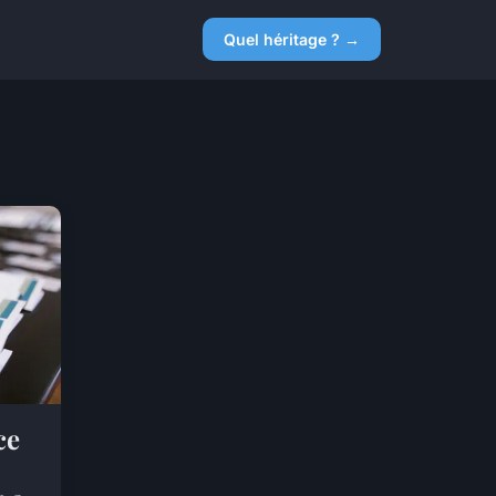
Quel héritage ? →
ce