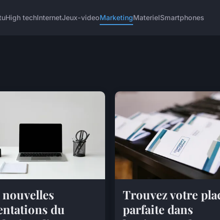
tu
High tech
Internet
Jeux-video
Marketing
Materiel
Smartphones
 nouvelles
Trouvez votre pla
entations du
parfaite dans