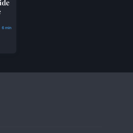
uide
e
6 min