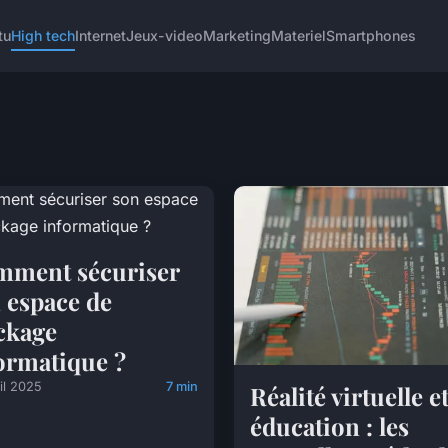
tu
High tech
Internet
Jeux-video
Marketing
Materiel
Smartphones
ment sécuriser
 espace de
ckage
ormatique ?
il 2025
7 min
Réalité virtuelle e
éducation : les