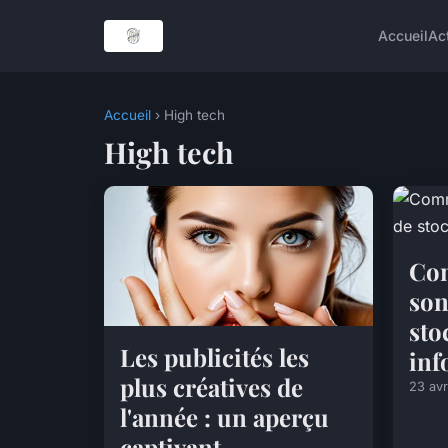
Accueil
Ac
Accueil
› High tech
High tech
Com
son
sto
Les publicités les
inf
plus créatives de
23 avr
l'année : un aperçu
captivant